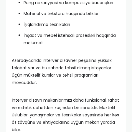
Rəng nəzəriyyəsi və kompozisiya bacarıqları
Material və tekstura haqqında biliklər
İşıqlandırma texnikaları
İnşaat və mebel istehsalı prosesləri haqqında
məlumat
Azərbaycanda interyer dizayner peşəsinə yüksək
tələbat var və bu sahədə təhsil almaq istəyənlər
üçün müxtəlif kurslar və təhsil proqramları
mövcuddur.
İnteryer dizayn məkanlarımızı daha funksional, rahat
və estetik cəhətdən xoş edən bir sənətdir. Müxtəlif
üslublar, yanaşmalar və texnikalar sayəsində hər kəs
öz zövqünə və ehtiyaclarına uyğun məkan yarada
bilər.