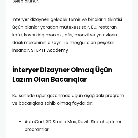
tələb olunur.
İnteryer dizayneri gələcək təmir və binaların tikintisi
üçün planlar yaradan mütəxəssisdir. Bu, restoran,
kafe, kovorkinq mərkəzi, ofis, mənzil və ya evlərin
daxili məkanının dizaynı ilə məşğul olan peşəkar
insandır.
STEP IT Academy
İnteryer Dizayner Olmaq Üçün
Lazım Olan Bacarıqlar
Bu sahədə uğur qazanmaq üçün aşağıdakı proqram
və bacarıqlara sahib olmaq faydalıdır:
AutoCad, 3D Studio Max, Revit, Sketchup kimi
proqramlar