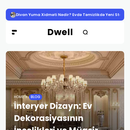
Divan Yuma Xidməti Nədir? Evdə Təmizlikdə Yeni Standa
Dwell
HOME
BLOG
İnteryer Dizayn: Ev
Dekorasiyasının