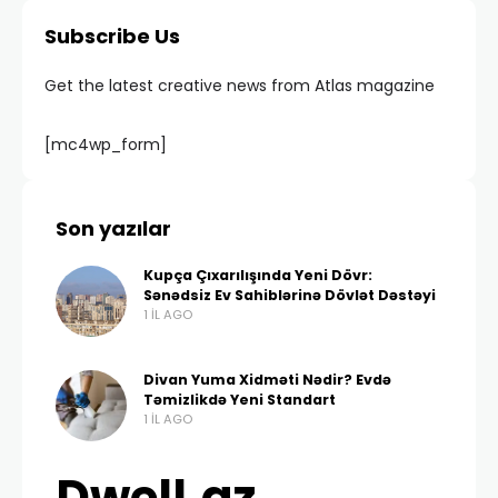
Subscribe Us
Get the latest creative news from Atlas magazine
[mc4wp_form]
Son yazılar
Kupça Çıxarılışında Yeni Dövr:
Sənədsiz Ev Sahiblərinə Dövlət Dəstəyi
1 IL AGO
Divan Yuma Xidməti Nədir? Evdə
Təmizlikdə Yeni Standart
1 IL AGO
Dwell.az