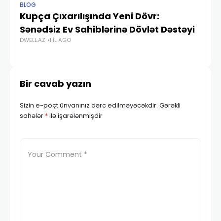
BLOG
BL
Kupça Çıxarılışında Yeni Dövr:
D
Sənədsiz Ev Sahiblərinə Dövlət Dəstəyi
Tə
DWELL.AZ
1 IL AGO
DWE
Bir cavab yazın
Sizin e-poçt ünvanınız dərc edilməyəcəkdir.
Gərəkli
sahələr
*
ilə işarələnmişdir