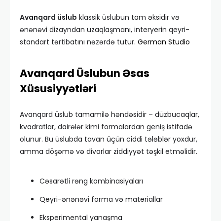
Avanqard üslub
klassik üslubun tam əksidir və
ənənəvi dizayndan uzaqlaşmanı, interyerin qeyri-
standart tərtibatını nəzərdə tutur.
German Studio
Avanqard Üslubun Əsas
Xüsusiyyətləri
Avanqard üslub tamamilə həndəsidir – düzbucaqlar,
kvadratlar, dairələr kimi formalardan geniş istifadə
olunur. Bu üslubda tavan üçün ciddi tələblər yoxdur,
amma döşəmə və divarlar ziddiyyət təşkil etməlidir.
Cəsarətli rəng kombinasiyaları
Qeyri-ənənəvi forma və materiallar
Eksperimental yanaşma