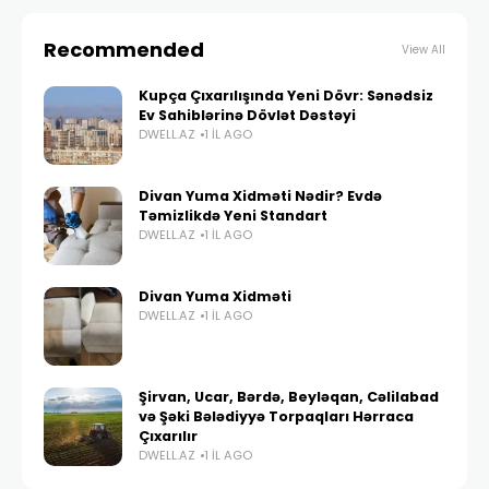
Recommended
View All
Kupça Çıxarılışında Yeni Dövr: Sənədsiz
Ev Sahiblərinə Dövlət Dəstəyi
DWELL.AZ
1 IL AGO
Divan Yuma Xidməti Nədir? Evdə
Təmizlikdə Yeni Standart
DWELL.AZ
1 IL AGO
Divan Yuma Xidməti
DWELL.AZ
1 IL AGO
Şirvan, Ucar, Bərdə, Beyləqan, Cəlilabad
və Şəki Bələdiyyə Torpaqları Hərraca
Çıxarılır
DWELL.AZ
1 IL AGO