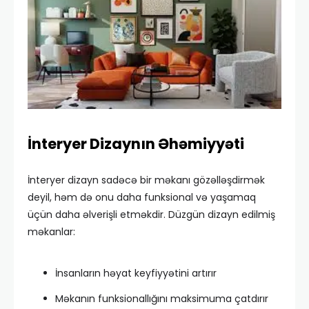
İnteryer Dizaynın Əhəmiyyəti
İnteryer dizayn sadəcə bir məkanı gözəlləşdirmək
deyil, həm də onu daha funksional və yaşamaq
üçün daha əlverişli etməkdir. Düzgün dizayn edilmiş
məkanlar:
İnsanların həyat keyfiyyətini artırır
Məkanın funksionallığını maksimuma çatdırır