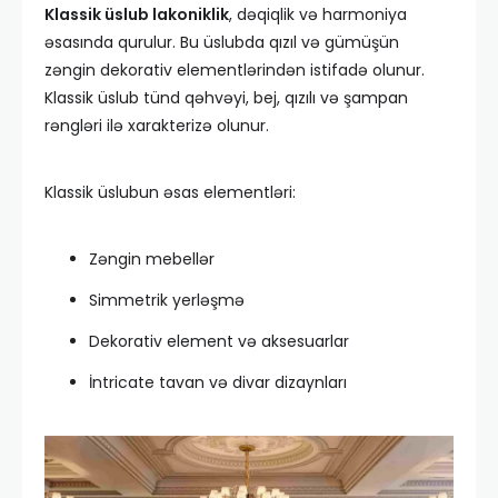
Klassik üslub lakoniklik
, dəqiqlik və harmoniya
əsasında qurulur. Bu üslubda qızıl və gümüşün
zəngin dekorativ elementlərindən istifadə olunur.
Klassik üslub tünd qəhvəyi, bej, qızılı və şampan
rəngləri ilə xarakterizə olunur.
Klassik üslubun əsas elementləri:
Zəngin mebellər
Simmetrik yerləşmə
Dekorativ element və aksesuarlar
İntricate tavan və divar dizaynları