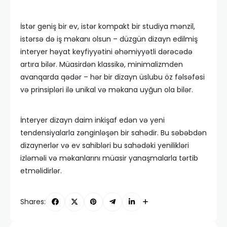
İstər geniş bir ev, istər kompakt bir studiya mənzil,
istərsə də iş məkanı olsun – düzgün dizayn edilmiş
interyer həyat keyfiyyətini əhəmiyyətli dərəcədə
artıra bilər. Müasirdən klassikə, minimalizmden
avanqarda qədər – hər bir dizayn üslubu öz fəlsəfəsi
və prinsipləri ilə unikal və məkana uyğun ola bilər.
İnteryer dizayn daim inkişaf edən və yeni
tendensiyalarla zənginləşən bir sahədir. Bu səbəbdən
dizaynerlər və ev sahibləri bu sahədəki yenilikləri
izləməli və məkanlarını müasir yanaşmalarla tərtib
etməlidirlər.
Shares: