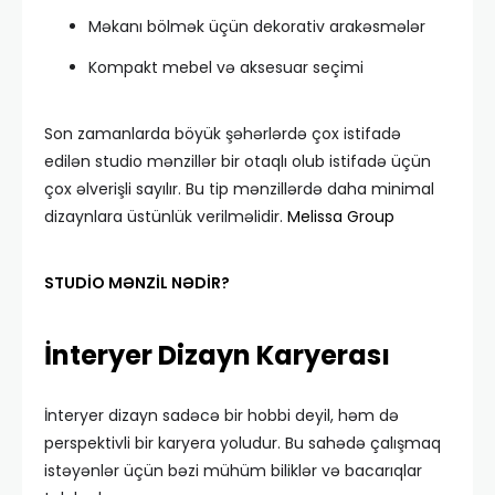
Məkanı bölmək üçün dekorativ arakəsmələr
Kompakt mebel və aksesuar seçimi
Son zamanlarda böyük şəhərlərdə çox istifadə
edilən studio mənzillər bir otaqlı olub istifadə üçün
çox əlverişli sayılır. Bu tip mənzillərdə daha minimal
dizaynlara üstünlük verilməlidir.
Melissa Group
STUDİO MƏNZİL NƏDİR?
İnteryer Dizayn Karyerası
İnteryer dizayn sadəcə bir hobbi deyil, həm də
perspektivli bir karyera yoludur. Bu sahədə çalışmaq
istəyənlər üçün bəzi mühüm biliklər və bacarıqlar