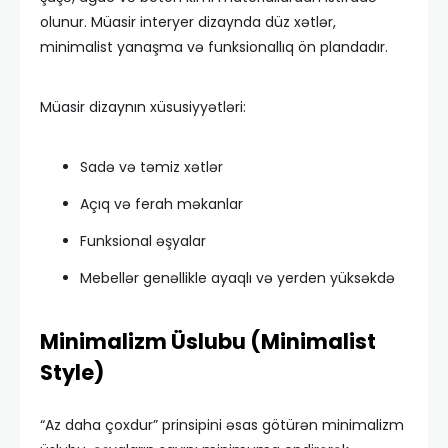
olunur. Müasir interyer dizaynda düz xətlər,
minimalist yanaşma və funksionallıq ön plandadır.
Müasir dizaynın xüsusiyyətləri:
Sadə və təmiz xətlər
Açıq və ferah məkanlar
Funksional əşyalar
Mebellər genəllikle ayaqlı və yerden yüksəkdə
Minimalizm Üslubu (Minimalist
Style)
“Az daha çoxdur” prinsipini əsas götürən minimalizm