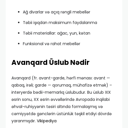
Ağ divarlar və açıq rəngli mebellər
Təbii işıqdan maksimum faydalanma
Təbii materiallar: ağac, yun, kətan
Funksional və rahat mebellər
Avanqard Üslub Nədir
Avanqard (fr. avant-garde, hərfi mənası: avant —
qabaq, irəli; garde — qorumaq, mühafizə etmək) –
interyerdə bədii-memarlıq üslubudur. Bu üslub XIX
əsrin sonu, XX əsrin əvvəllərində Avropada inqilabi
əhval-ruhiyyənin təsiri altında formalaşmış və
cəmiyyətdə gənclərin üstünlük təşkil etdiyi dövrdə
yaranmışdır.
Vikipediya