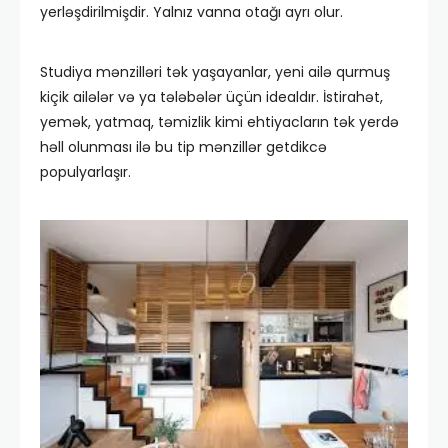
yerləşdirilmişdir. Yalnız vanna otağı ayrı olur.
Studiya mənzilləri tək yaşayanlar, yeni ailə qurmuş
kiçik ailələr və ya tələbələr üçün idealdır. İstirahət,
yemək, yatmaq, təmizlik kimi ehtiyacların tək yerdə
həll olunması ilə bu tip mənzillər getdikcə
populyarlaşır.