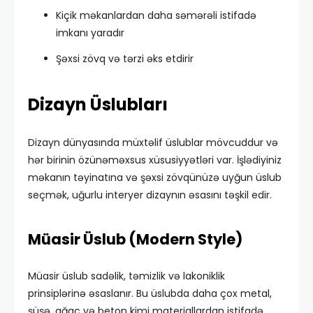
Kiçik məkanlardan daha səmərəli istifadə
imkanı yaradır
Şəxsi zövq və tərzi əks etdirir
Dizayn Üslubları
Dizayn dünyasında müxtəlif üslublar mövcuddur və
hər birinin özünəməxsus xüsusiyyətləri var. İşlədiyiniz
məkanın təyinatına və şəxsi zövqünüzə uyğun üslub
seçmək, uğurlu interyer dizaynın əsasını təşkil edir.
Müasir Üslub (Modern Style)
Müasir üslub sadəlik, təmizlik və lakoniklik
prinsiplərinə əsaslanır. Bu üslubda daha çox metal,
şüşə, ağac və beton kimi materiallardan istifadə