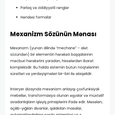
Parlaq və ziddiyyətli rənglər
Həndəsi formalar
Mexanizm Sözünün Mənası
Mexanizm (yunan dilində “mechane” – alət
sözündən) bir elementin hərəkəti başqalarının
məcburi hərəkətini yaradan, hissələrdən ibarət
kompleksdir. Bu halda sistemin bütün nöqtələrinin
sürətləri və yerdəyişmələri bir-biri ilə əlaqəlidir.
İnteryer dizaynda mexanizm anlayışı çoxfunksiyalı
mebellər, transformasiya olunan əşyalar və müxtəlif
avadanlıqların işləyiş prinsiplərini ifadə edir. Məsələn,
açılıb-yığılan divanlar, qaldırılan masalar,
avtomatlaşdırılmış pərdə sistemləri və s.