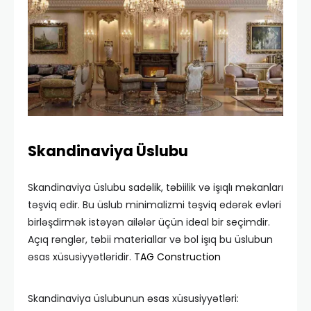
Skandinaviya Üslubu
Skandinaviya üslubu sadəlik, təbiilik və işıqlı məkanları
təşviq edir. Bu üslub minimalizmi təşviq edərək evləri
birləşdirmək istəyən ailələr üçün ideal bir seçimdir.
Açıq rənglər, təbii materiallar və bol işıq bu üslubun
əsas xüsusiyyətləridir.
TAG Construction
Skandinaviya üslubunun əsas xüsusiyyətləri: