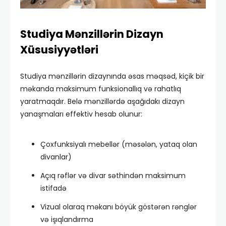
Studiya Mənzillərin Dizayn
Xüsusiyyətləri
Studiya mənzillərin dizaynında əsas məqsəd, kiçik bir
məkanda maksimum funksionallıq və rahatlıq
yaratmaqdır. Belə mənzillərdə aşağıdakı dizayn
yanaşmaları effektiv hesab olunur:
Çoxfunksiyalı mebellər (məsələn, yataq olan
divanlar)
Açıq rəflər və divar səthindən maksimum
istifadə
Vizual olaraq məkanı böyük göstərən rənglər
və işıqlandırma