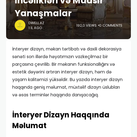
İncəlikləri və Müasir
Yanaşmalar
DWELL.AZ
192,0 VIEWS
0 COMMENTS
1 IL AGO
İnteryer dizayn, məkan tərtibatı və daxili dekorasiya
sənəti son illərdə həyatımızın vazkeçilməz bir
parçasına çevrilib. Bir məkanın funksionallığını və
estetik dəyərini artıran interyer dizayn, həm də
yaşam kalitəmizi yüksəldir. Bu yazıda interyer dizayn
haqqında geniş məlumat, müxtəlif dizayn üslubları
və əsas terminlər haqqında danışacağıq.
İnteryer Dizayn Haqqında
Məlumat