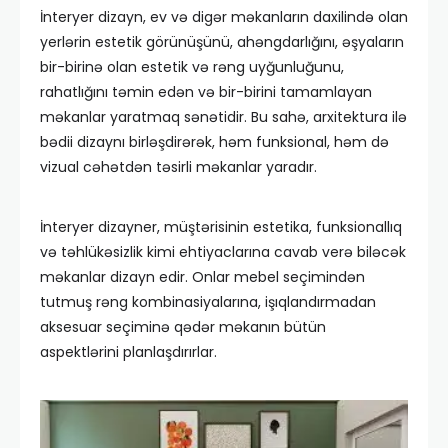
İnteryer dizayn, ev və digər məkanların daxilində olan
yerlərin estetik görünüşünü, ahəngdarlığını, əşyaların
bir-birinə olan estetik və rəng uyğunluğunu,
rahatlığını təmin edən və bir-birini tamamlayan
məkanlar yaratmaq sənətidir. Bu sahə, arxitektura ilə
bədii dizaynı birləşdirərək, həm funksional, həm də
vizual cəhətdən təsirli məkanlar yaradır.
İnteryer dizayner, müştərisinin estetika, funksionallıq
və təhlükəsizlik kimi ehtiyaclarına cavab verə biləcək
məkanlar dizayn edir. Onlar mebel seçimindən
tutmuş rəng kombinasiyalarına, işıqlandırmadan
aksesuar seçiminə qədər məkanın bütün
aspektlərini planlaşdırırlar.