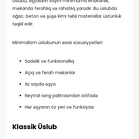
üslubu, əşyaların sayını minimuma endirərək,
məkanda ferahlıq və rahatlıq yaradır. Bu üslubda
ağac, beton və şüşə kimi təbii materiallar üstünlük
təşkil edir.
Minimalizm üslubunun əsas xüsusiyyətləri:
Sadəlik və funksionallıq
Açıq və ferah məkanlar
Az sayda əşya
Neytral rəng palitrasından istifadə
Hər əşyanın öz yeri və funksiyası
Klassik Üslub