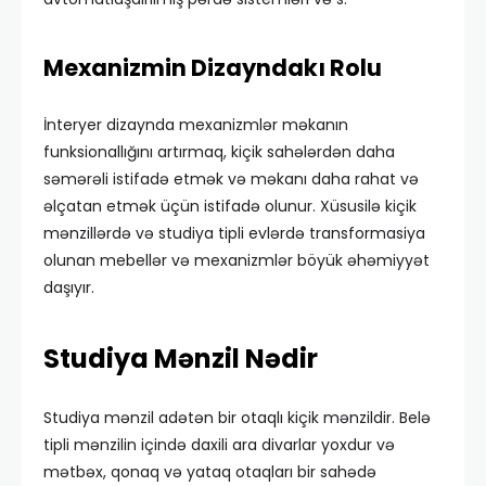
Mexanizmin Dizayndakı Rolu
İnteryer dizaynda mexanizmlər məkanın
funksionallığını artırmaq, kiçik sahələrdən daha
səmərəli istifadə etmək və məkanı daha rahat və
əlçatan etmək üçün istifadə olunur. Xüsusilə kiçik
mənzillərdə və studiya tipli evlərdə transformasiya
olunan mebellər və mexanizmlər böyük əhəmiyyət
daşıyır.
Studiya Mənzil Nədir
Studiya mənzil adətən bir otaqlı kiçik mənzildir. Belə
tipli mənzilin içində daxili ara divarlar yoxdur və
mətbəx, qonaq və yataq otaqları bir sahədə