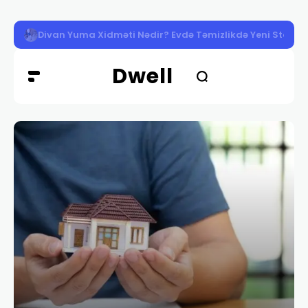
Divan Yuma Xidməti Nədir? Evdə Təmizlikdə Yeni Standa
Dwell