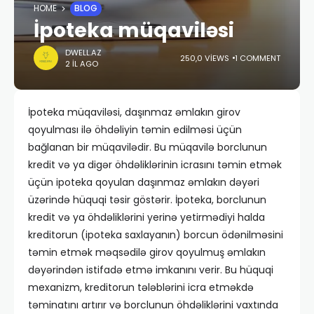
HOME
BLOG
İpoteka müqaviləsi
DWELL.AZ
250,0 VIEWS
1 COMMENT
2 IL AGO
İpoteka müqaviləsi, daşınmaz əmlakın girov
qoyulması ilə öhdəliyin təmin edilməsi üçün
bağlanan bir müqavilədir. Bu müqavilə borclunun
kredit və ya digər öhdəliklərinin icrasını təmin etmək
üçün ipoteka qoyulan daşınmaz əmlakın dəyəri
üzərində hüquqi təsir göstərir. İpoteka, borclunun
kredit və ya öhdəliklərini yerinə yetirmədiyi halda
kreditorun (ipoteka saxlayanın) borcun ödənilməsini
təmin etmək məqsədilə girov qoyulmuş əmlakın
dəyərindən istifadə etmə imkanını verir. Bu hüquqi
mexanizm, kreditorun tələblərini icra etməkdə
təminatını artırır və borclunun öhdəliklərini vaxtında