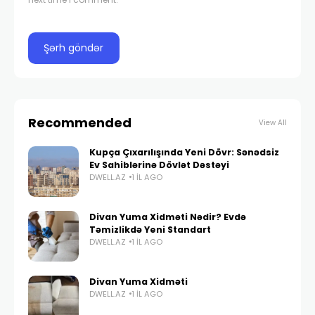
Recommended
View All
Kupça Çıxarılışında Yeni Dövr: Sənədsiz
Ev Sahiblərinə Dövlət Dəstəyi
DWELL.AZ
1 IL AGO
Divan Yuma Xidməti Nədir? Evdə
Təmizlikdə Yeni Standart
DWELL.AZ
1 IL AGO
Divan Yuma Xidməti
DWELL.AZ
1 IL AGO