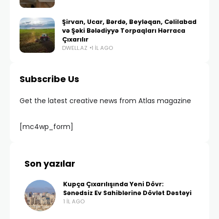
Şirvan, Ucar, Bərdə, Beyləqan, Cəlilabad
və Şəki Bələdiyyə Torpaqları Hərraca
Çıxarılır
DWELL.AZ
1 IL AGO
Subscribe Us
Get the latest creative news from Atlas magazine
[mc4wp_form]
Son yazılar
Kupça Çıxarılışında Yeni Dövr:
Sənədsiz Ev Sahiblərinə Dövlət Dəstəyi
1 IL AGO