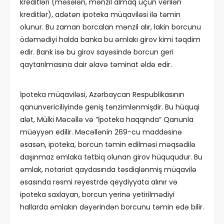
kreditləri (məsələn, mənzil almaq üçün verilən
kreditlər), adətən ipoteka müqaviləsi ilə təmin
olunur. Bu zaman borcalan mənzil alır, lakin borcunu
ödəmədiyi halda banka bu əmlakı girov kimi təqdim
edir. Bank isə bu girov sayəsində borcun geri
qaytarılmasına dair əlavə təminat əldə edir.
İpoteka müqaviləsi, Azərbaycan Respublikasının
qanunvericiliyində geniş tənzimlənmişdir. Bu hüquqi
alət, Mülki Məcəllə və “İpoteka haqqında” Qanunla
müəyyən edilir. Məcəllənin 269-cu maddəsinə
əsasən, ipoteka, borcun təmin edilməsi məqsədilə
daşınmaz əmlaka tətbiq olunan girov hüququdur. Bu
əmlak, notariat qaydasında təsdiqlənmiş müqavilə
əsasında rəsmi reyestrdə qeydiyyata alınır və
ipoteka saxlayan, borcun yerinə yetirilmədiyi
hallarda əmlakın dəyərindən borcunu təmin edə bilir.