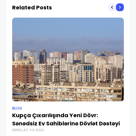
Related Posts
BLOG
BL
Kupça Çıxarılışında Yeni Dövr:
D
Sənədsiz Ev Sahiblərinə Dövlət Dəstəyi
Tə
DWELL.AZ
1 IL AGO
DWE