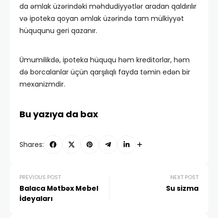
da əmlak üzərindəki məhdudiyyətlər aradan qaldırılır
və ipoteka qoyan əmlak üzərində tam mülkiyyət
hüququnu geri qazanır.
Ümumilikdə, ipoteka hüququ həm kreditorlar, həm
də borcalanlar üçün qarşılıqlı fayda təmin edən bir
mexanizmdir.
Bu yazıya da bax
Shares:
PREVIOUS POST
NEXT POST
Balaca Mətbəx Mebel
Su sizma
İdeyaları