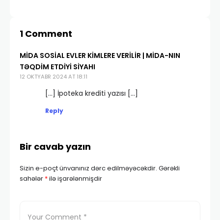
1 Comment
MIDA SOSIAL EVLER KIMLERE VERILIR | MİDA-NIN
TƏQDIM ETDIYI SIYAHI
12 OKTYABR 2024 AT 18:11
[…] İpoteka krediti yazısı […]
Reply
Bir cavab yazın
Sizin e-poçt ünvanınız dərc edilməyəcəkdir.
Gərəkli
sahələr
*
ilə işarələnmişdir