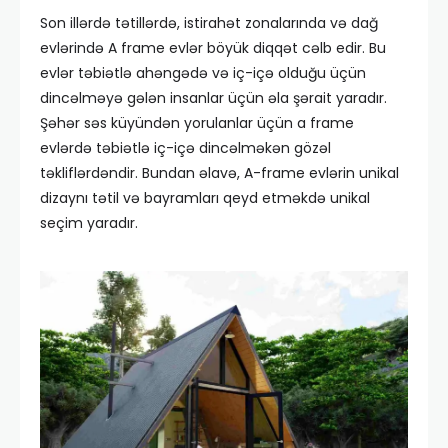
Son illərdə tətillərdə, istirahət zonalarında və dağ
evlərində A frame evlər böyük diqqət cəlb edir. Bu
evlər təbiətlə ahəngədə və iç-içə olduğu üçün
dincəlməyə gələn insanlar üçün əla şərait yaradır.
Şəhər səs küyündən yorulanlar üçün a frame
evlərdə təbiətlə iç-içə dincəlməkən gözəl
təkliflərdəndir. Bundan əlavə, A-frame evlərin unikal
dizaynı tətil və bayramları qeyd etməkdə unikal
seçim yaradır.