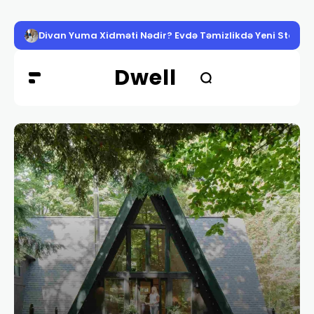
Divan Yuma Xidməti Nədir? Evdə Təmizlikdə Yeni Standa
Dwell