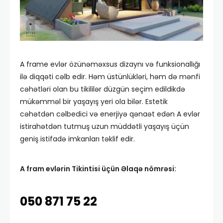
A frame evlər özünəməxsus dizaynı və funksionallığı
ilə diqqəti cəlb edir. Həm üstünlükləri, həm də mənfi
cəhətləri olan bu tikililər düzgün seçim edildikdə
mükəmməl bir yaşayış yeri ola bilər. Estetik
cəhətdən cəlbedici və enerjiyə qənaət edən A evlər
istirahətdən tutmuş uzun müddətli yaşayış üçün
geniş istifadə imkanları təklif edir.
A fram evlərin Tikintisi üçün Əlaqə nömrəsi:
050 871 75 22