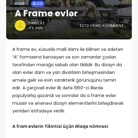
HOME
BLOG
A Frame evlər
DWELL.AZ
527,0 VIEWS
1 COMMENT
2 IL AGO
A frame ev, xüsusilə maili damı ilə bilinən və adətən
“A” formasına bənzəyən və son zamanlar çoxları
tərəfindən marağa səbəb olan tikilidir. Bu dizayn da
olan evlər dam və yan divarların birləşməsindən
əmələ gəlir və evin xarakterik görünüşünü təmin
edir. A çərçivəli evlər ilk dəfə 1950-ci illərdə
populyarlıq qazandı və sonralar da a frame evlər
müasir və ənənəvi dizayn elementlərini birləşdirərək
yenidən istifadəyə verilir.
A fram evlərin Tikintisi üçün Əlaqə nömrəsi: