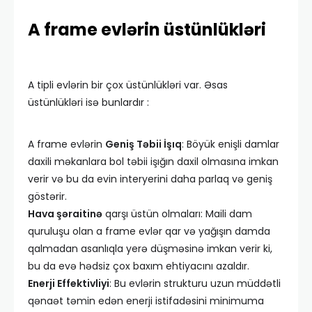
A frame evlərin üstünlükləri
A tipli evlərin bir çox üstünlükləri var. Əsas
üstünlükləri isə bunlardır :
A frame evlərin
Geniş Təbii İşıq
: Böyük enişli damlar
daxili məkanlara bol təbii işığın daxil olmasına imkan
verir və bu da evin interyerini daha parlaq və geniş
göstərir.
Hava şəraitinə
qarşı üstün olmaları: Maili dam
quruluşu olan a frame evlər qar və yağışın damda
qalmadan asanlıqla yerə düşməsinə imkan verir ki,
bu da evə hədsiz çox baxım ehtiyacını azaldır.
Enerji Effektivliyi
: Bu evlərin strukturu uzun müddətli
qənaət təmin edən enerji istifadəsini minimuma