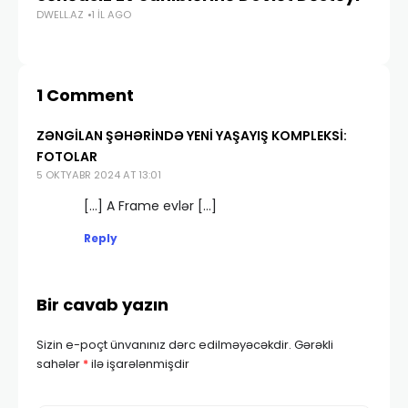
DWELL.AZ
1 IL AGO
DWE
1 Comment
ZƏNGILAN ŞƏHƏRINDƏ YENI YAŞAYIŞ KOMPLEKSI:
FOTOLAR
5 OKTYABR 2024 AT 13:01
[…] A Frame evlər […]
Reply
Bir cavab yazın
Sizin e-poçt ünvanınız dərc edilməyəcəkdir.
Gərəkli
sahələr
*
ilə işarələnmişdir