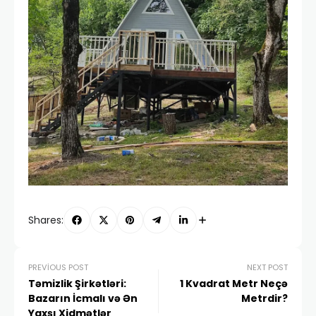
Shares:
PREVIOUS POST
NEXT POST
Təmizlik Şirkətləri:
1 Kvadrat Metr Neçə
Bazarın İcmalı və Ən
Metrdir?
Yaxşı Xidmətlər