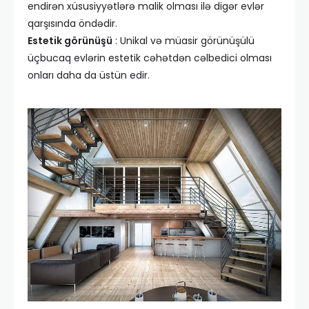
endirən xüsusiyyətlərə malik olması ilə digər evlər
qarşısında öndədir.
Estetik görünüşü
: Unikal və müasir görünüşülü
üçbucaq evlərin estetik cəhətdən cəlbedici olması
onları daha da üstün edir.