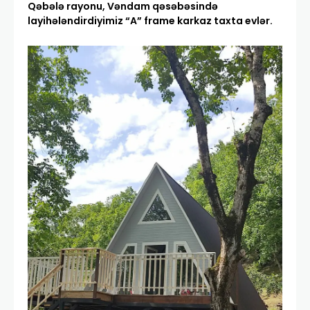
Qəbələ rayonu, Vəndam qəsəbəsində
layihələndirdiyimiz “A” frame karkaz taxta evlər.