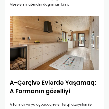
Məsələn materialın daşınması kimi.
A-Çərçivə Evlərdə Yaşamaq:
A Formanın gözəlliyi
A formalı və ya üçbucaq evlər fərqli dizaynları ilə