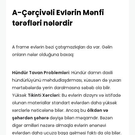
A-Çərçivəli Evlərin Mənfi
tərəfləri nələrdir
A frame evlərin bəzi çatışmazlıqları da var. Gəlin
onların nələr olduğuna baxaq:
Hündür Tavan Problemləri
: Hündür damın daxili
hündürlüyünü məhdudlaşdırması, xüsusən də yuxarı
mərtəbələrdə yerin daralmasına səbəb ola bilir.
Yüksək
Tikinti Xərcləri:
Bu evlərin dizaynı və istifadə
olunan materiallar standart evlərdən daha yüksək
xərclərlə nəticələnə bilər. Ancaq bu
ölkdən və
şəhərdən şəhərə
dəyişə bilən məqamdır. Bəzən
digər amilləri nəzərə almaqla evlərin ənənəvi
evlərdən daha ucuza başa gəlməsi faktı da ola bilər.