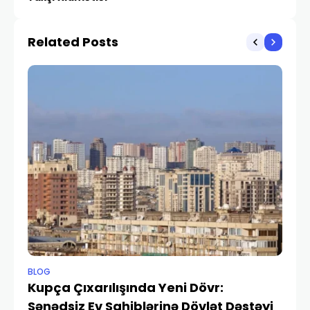
Related Posts
BLOG
BL
Kupça Çıxarılışında Yeni Dövr:
D
Sənədsiz Ev Sahiblərinə Dövlət Dəstəyi
Tə